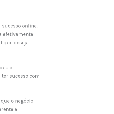
 sucesso online.
e efetivamente
al que deseja
urso e
 ter sucesso com
 que o negócio
erente e