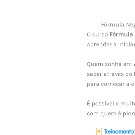
Ir
para
o
Fórmula Neg
conteúdo
O curso
Fórmula 
aprender a inici
Quem sonha em
saber através do
para começar a 
É possível e mui
com quem é pione