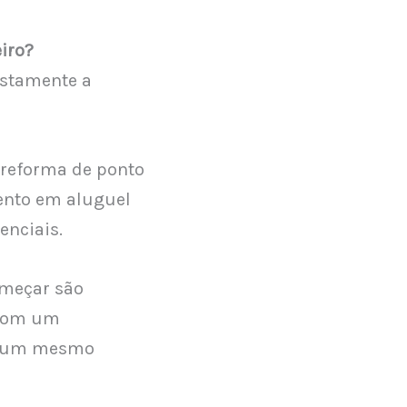
iro?
ustamente a
 reforma de ponto
ento em aluguel
nciais.
omeçar são
 com um
de um mesmo