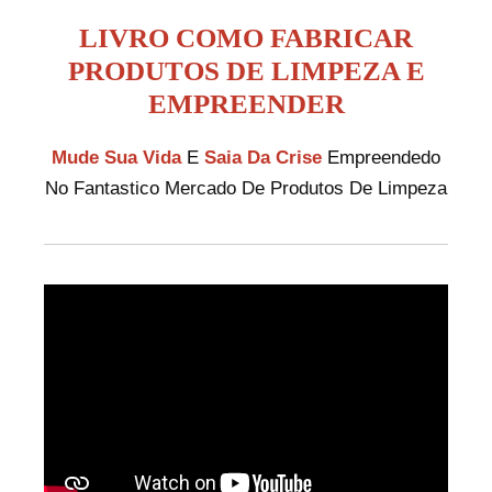
Ir
LIVRO COMO FABRICAR
para
PRODUTOS DE LIMPEZA E
o
EMPREENDER
conteúdo
Mude Sua Vida
E
Saia Da Crise
Empreendedo
No Fantastico Mercado De Produtos De Limpeza