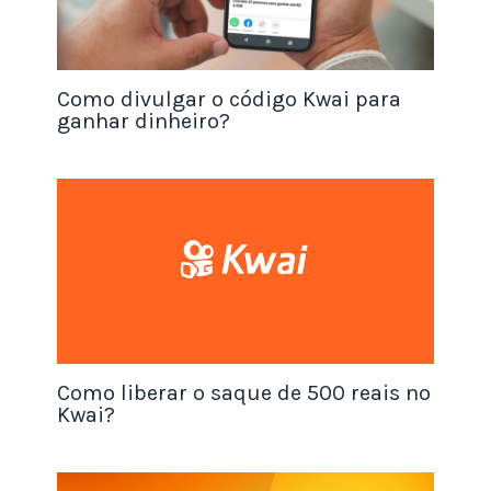
InboxDollars é usá-lo regularmente. O site envia
pesquisas e outras tarefas com base em sua
atividade recente no site. Quanto mais atividade
Como divulgar o código Kwai para
você tiver, mais tarefas você receberá.
ganhar dinheiro?
Indique amigos
O InboxDollars tem um programa de indicação
que permite que você ganhe dinheiro indicando
amigos para o site. Quando um amigo se inscreve
usando seu link de referência e ganha seu
primeiro dólar, você também receberá um dólar
como recompensa. Certifique-se de compartilhar
seu link de referência com seus amigos e
Como liberar o saque de 500 reais no
familiares para maximizar seus ganhos.
Kwai?
Participe de ofertas pagas