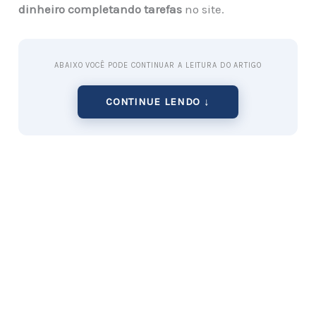
dinheiro completando tarefas
no site.
ABAIXO VOCÊ PODE CONTINUAR A LEITURA DO ARTIGO
CONTINUE LENDO ↓
Dicas e truques para maximizar seus ganhos no
InboxDollars
Aqui estão algumas dicas e truques para ajudá-lo
a maximizar seus ganhos no InboxDollars:
Complete seu perfil
Ao se inscrever no InboxDollars, é importante
completar seu perfil o mais completo possível. Isso
permitirá que o site envie pesquisas e outras