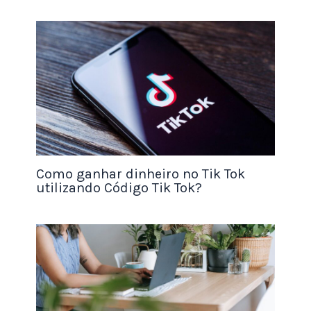
dinheiro facilmente no site.
Com essas dicas e truques, você pode maximizar
seus ganhos no InboxDollars e aproveitar ao
máximo sua experiência no site. Então, inscreva-
se agora e comece a ganhar dinheiro extra hoje
mesmo!
Acesse o site aqui!
Como ganhar dinheiro no Tik Tok
utilizando Código Tik Tok?
Seu Doce Vale Muito Mais do Que Você
Está Cobrando
Mais de 80 mil alunas já descobriram que o problema
nunca foi o esforço — era o produto. Descubra como
cobrar de 6 a 9 reais por unidade e ainda ter fila de
espera.
Ganhe Fazendo Doces Finos