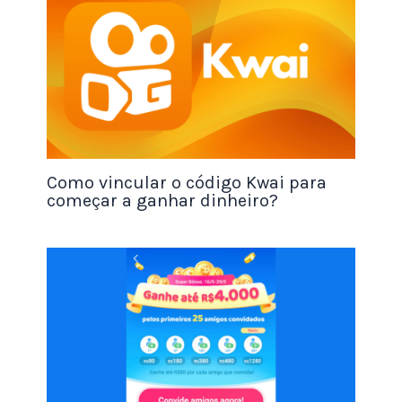
O InboxDollars também oferece ofertas pagas para
os usuários. Essas ofertas podem incluir inscrição
em serviços pagos, como serviços de streaming de
vídeo ou assinaturas de revistas, ou fazer
compras
em sites
parceiros. Certifique-se de ler as
instruções cuidadosamente e garantir que você
atenda a todos os requisitos antes de participar de
uma oferta paga.
Como vincular o código Kwai para
começar a ganhar dinheiro?
Verifique sua caixa de entrada regularmente
O InboxDollars envia ofertas e pesquisas para a
sua caixa de entrada de e-mail. Certifique-se de
verificar sua caixa de entrada regularmente para
não perder nenhuma oportunidade de ganhar
dinheiro.