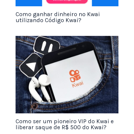
Seja paciente
Embora o InboxDollars ofereça uma maneira fácil
Como ganhar dinheiro no Kwai
de ganhar dinheiro extra, é importante lembrar
utilizando Código Kwai?
que você não ficará rico da noite para o dia. Leva
tempo e esforço para acumular dinheiro
suficiente para receber um pagamento. Seja
paciente e consistente em suas atividades no site
e você verá seus ganhos aumentando
gradualmente.
Conclusão
O
InboxDollars é uma ótima opção para ganhar
dinheiro
extra em seu tempo livre. Ao completar
tarefas simples, como responder a pesquisas,
Como ser um pioneiro VIP do Kwai e
assistir a vídeos e jogar jogos, você pode ganhar
liberar saque de R$ 500 do Kwai?