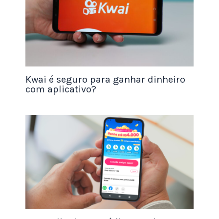
jogos de perguntas e respostas, entre outros.
Alguns dos principais jogos de habilidade que
oferecem pagamentos em dinheiro incluem o HQ
Trivia, o Skillz e o
Swagbucks
.
Kwai é seguro para ganhar dinheiro
Dicas para ganhar dinheiro em jogos online
com aplicativo?
Independentemente do tipo de jogo que você
escolher, há algumas dicas importantes que
podem ajudá-lo a aumentar suas chances de
ganhar dinheiro de verdade.
Uma das principais dicas é estabelecer um
orçamento e se manter fiel a ele, evitando gastos
excessivos.