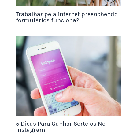
débito
Trabalhar pela internet preenchendo
Assistindo a
Dinheiro
formulários funciona?
LuckyCash
vídeos e
via PayPal,
jogando jogos
Amazon
Jogando jogos
Dinheiro
Game
e ganhando
via PayPal,
Station
tickets
Amazon
Jogando jogos
Dinheiro
Gamee
e competindo
via PayPal,
com amigos
Amazon
Fazendo
Dinheiro
5 Dicas Para Ganhar Sorteios No
Whaff
tarefas e
via PayPal,
Instagram
Master
completando
cartão de