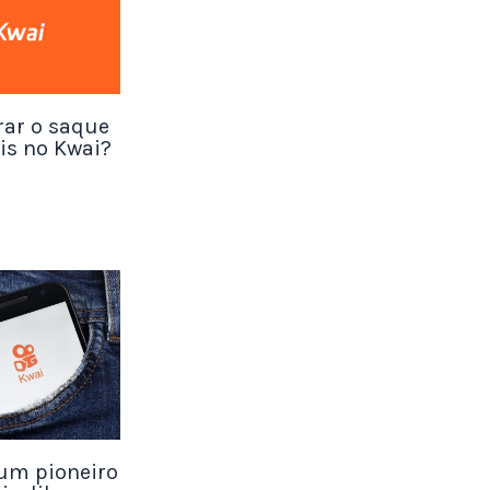
cê ainda
ível
rar o saque
is no Kwai?
um pioneiro