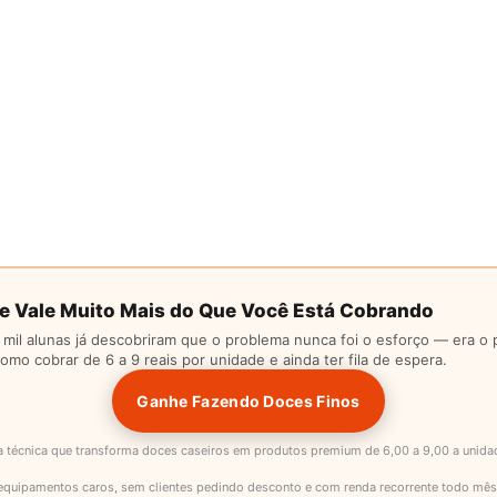
e Vale Muito Mais do Que Você Está Cobrando
 mil alunas já descobriram que o problema nunca foi o esforço — era o 
mo cobrar de 6 a 9 reais por unidade e ainda ter fila de espera.
Ganhe Fazendo Doces Finos
a técnica que transforma doces caseiros em produtos premium de 6,00 a 9,00 a unid
equipamentos caros, sem clientes pedindo desconto e com renda recorrente todo mês