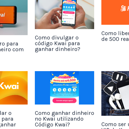
ário também trouxer um amigo por indicação, vo
Sempre que acumular moedas suficientes é poss
Como libe
valor por Paypal.
Como divulgar o
de 500 rea
código Kwai para
ro para
ganhar dinheiro?
heiro com
ogo clicando aqui!
Money
ar o
Como ganhar dinheiro
 para
no Kwai utilizando
Como ser 
ganhar
Código Kwai?