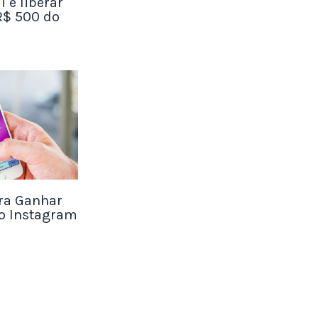
i e liberar
R$ 500 do
lém de
cativos
e
 parecido
ara Ganhar
No Instagram
tos por
o com o que