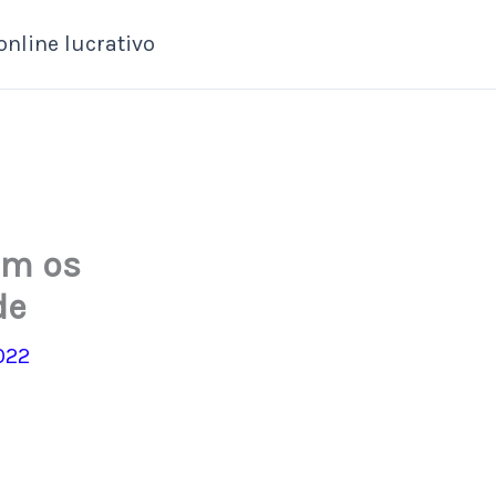
online lucrativo
om os
de
022