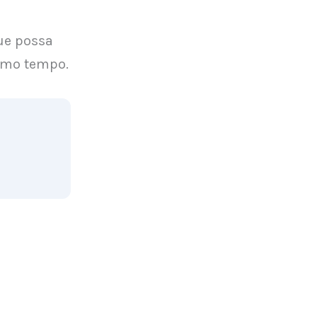
ue possa
smo tempo.
ar
. Ele
ink de