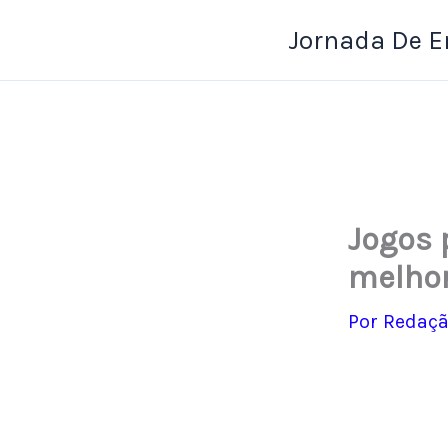
Ir
Jornada De 
para
o
conteúdo
Jogos 
melhor
Por
Redaçã