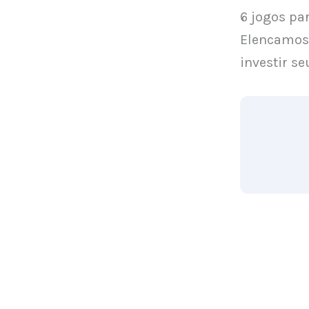
6 jogos pa
Elencamos
investir s
1. CashPi
O jogo est
oferece bô
afiliado.