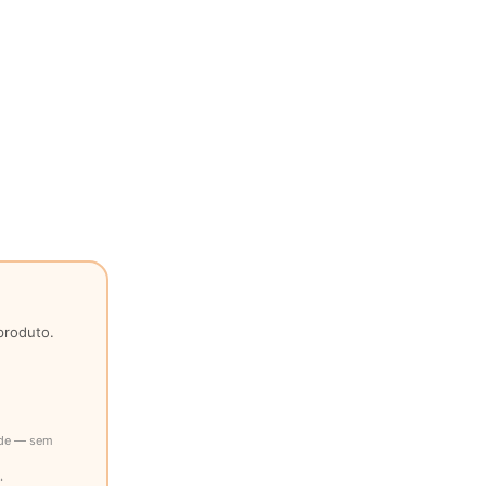
produto.
ade — sem
.