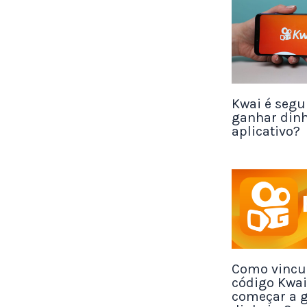
E se o usu
ganha 5%. 
resgatar o 
Kwai é segu
ganhar din
Acesse o j
aplicativo?
2. Make 
Como vincul
código Kwai
começar a 