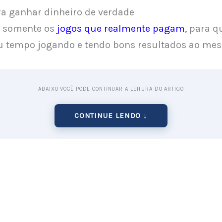
ra ganhar dinheiro de verdade
 somente os
jogos que realmente pagam
, para q
eu tempo jogando e tendo bons resultados ao me
ABAIXO VOCÊ PODE CONTINUAR A LEITURA DO ARTIGO
CONTINUE LENDO ↓
rate
á
disponível para Android e é gratuito para instal
nus de 500 pontos para quem se cadastrar com l