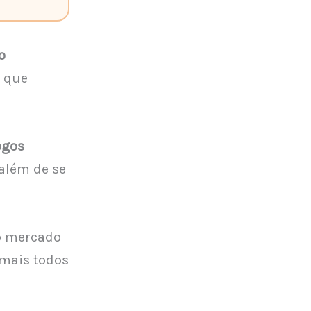
o
s que
ogos
além de se
no mercado
 mais todos