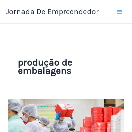
Ir
Jornada De Empreendedor
para
o
conteúdo
produção de
embalagens