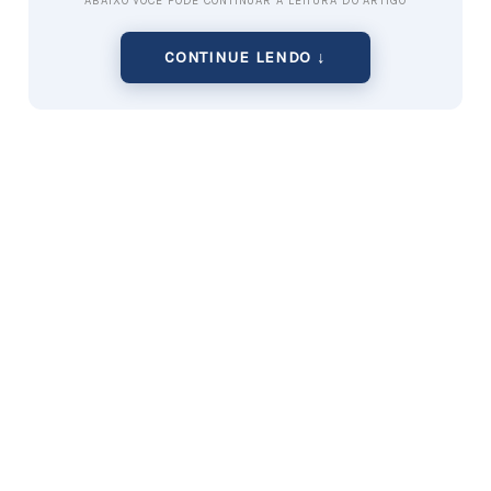
ABAIXO VOCÊ PODE CONTINUAR A LEITURA DO ARTIGO
CONTINUE LENDO ↓
Por que investir em pastas artesanais de
amendoim e castanhas?
O mercado de saudabilidade não é mais apenas
uma tendência passageira, é um estilo de vida
consolidado. O amendoim e as castanhas são
fontes excelentes de gorduras boas e proteínas, o
que atrai desde atletas de alta performance até
famílias que querem lanches mais nutritivos para
os filhos.
A grande vantagem de
vender pasta de
amendoim artesanal
é a margem de lucro. O