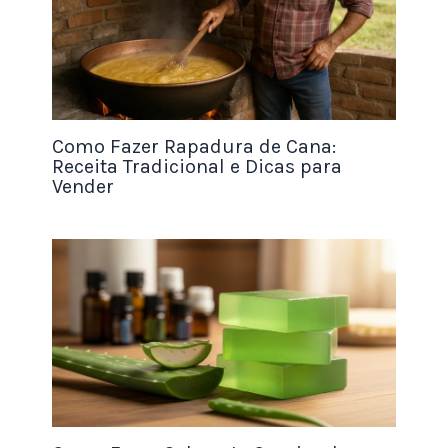
muito sobre a qualidade do conteúdo. Se você
quer cobrar um preço premium, invista em potes
de vidro, que além de serem mais sustentáveis,
preservam melhor o sabor e dão um ar sofisticado
à marca.
Como Fazer Rapadura de Cana:
Receita Tradicional e Dicas para
Vender
Se o foco for custo-benefício, os potes de plástico
de boa qualidade servem bem, desde que o rótulo
seja impecável. O design do seu rótulo deve ser
limpo e moderno. Use cores que remetam à
natureza e à saúde, como tons de marrom, verde e
creme.
No rótulo, é obrigatório constar a tabela
nutricional, a data de fabricação, o prazo de
validade e a lista de alérgenos. Uma dica de ouro