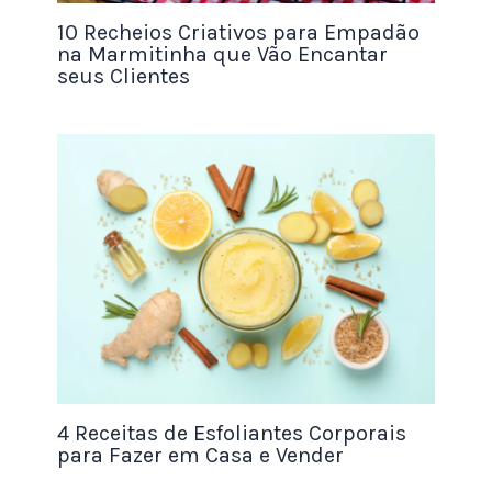
10 Recheios Criativos para Empadão
na Marmitinha que Vão Encantar
Criando Sabores Incríveis: O Segredo do Produto
seus Clientes
O segredo para
vender pasta de amendoim
artesanal
com sucesso é o diferencial no sabor. A
pasta industrial costuma ser monótona, mas a
sua pode ser uma experiência gastronômica. A
base é sempre a mesma: o grão torrado e
processado até atingir a cremosidade, sem adição
de óleo vegetal extra.
A partir dessa base, você pode criar variações
como:
Pasta de amendoim com chocolate belga e
4 Receitas de Esfoliantes Corporais
pedaços de grãos (crunchy).
para Fazer em Casa e Vender
Pasta de castanha de caju com flor de sal e