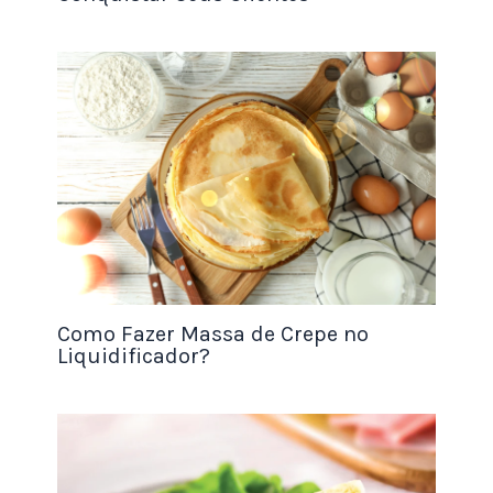
castanhas liberam óleo natural durante o
processo de trituração, e o motor precisa aguentar
o esforço contínuo até que a mistura vire uma
manteiga lisa e cremosa. Além do processador,
você precisará de um forno para torrar os grãos,
balança de precisão, espátulas de silicone e potes
de vidro ou plástico livre de BPA.
Formalização e Regras Sanitárias
Para que seu negócio cresça de forma profissional
Como Fazer Massa de Crepe no
e segura, a formalização é um passo obrigatório. O
Liquidificador?
caminho mais simples para quem trabalha
sozinho é se registrar como
Microempreendedor
Individual (MEI)
. Isso garante que você tenha um
CNPJ, possa emitir notas fiscais e tenha acesso a
benefícios previdenciários.