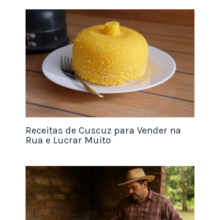
mel.
Pasta de amêndoas com canela e eritritol
para o público fit.
Pasta de amendoim com coco queimado.
Lembre-se de testar cada receita exaustivamente
antes de colocar à venda. A textura deve ser
estável e o sabor equilibrado. Use ingredientes de
alta qualidade, pois o público desse nicho é
Receitas de Cuscuz para Vender na
exigente e lê rótulos. Quanto mais limpa for a sua
Rua e Lucrar Muito
lista de ingredientes (o famoso “clean label”),
mais valor o produto terá.
Embalagem e Identidade Visual
O cliente compra primeiro com os olhos. No
mundo dos produtos artesanais, a embalagem diz