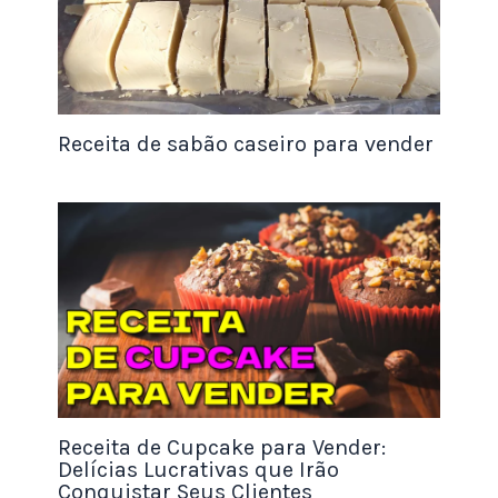
Diferente de uma padaria ou confeitaria
complexa, a produção de pastas exige poucos
equipamentos, mas eles precisam ser de boa
qualidade. O coração do seu negócio será o
Receita de sabão caseiro para vender
processador de alimentos ou um liquidificador de
alta potência.
Para quem está começando em casa, um
processador doméstico potente (acima de 600W)
já dá conta do recado para pequenas
quantidades. No entanto, se o seu objetivo é
escalar e produzir vários potes por dia, você
precisará investir em um processador industrial
ou um liquidificador profissional de alta rotação.
Receita de Cupcake para Vender:
Delícias Lucrativas que Irão
Conquistar Seus Clientes
Esses aparelhos são necessários porque as