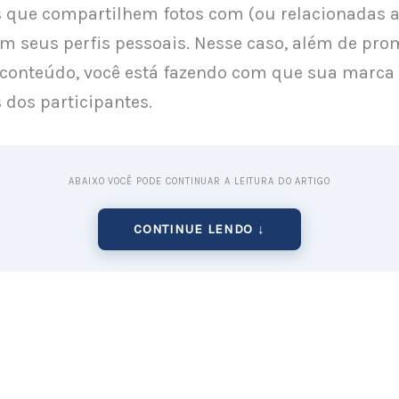
 que compartilhem fotos com (ou relacionadas a
m seus perfis pessoais. Nesse caso, além de pro
 conteúdo, você está fazendo com que sua marca 
 dos participantes.
ABAIXO VOCÊ PODE CONTINUAR A LEITURA DO ARTIGO
CONTINUE LENDO ↓
a legenda para uma postagem
 maneira criativa e divertida de criar engajament
cer um produto ou serviço para a resposta mais c
o em que atrai para seu perfil novos seguidor