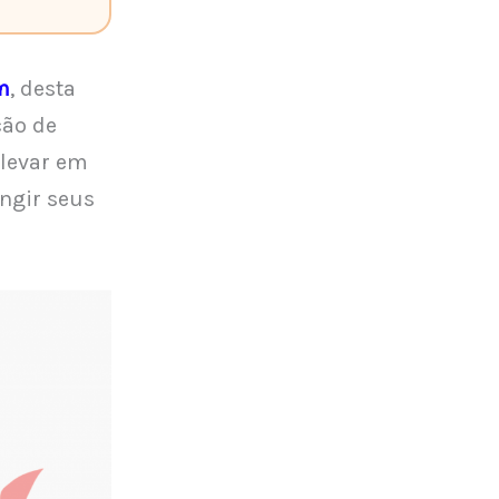
m
, desta
ção de
 levar em
ingir seus