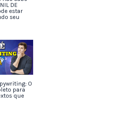
UNIL DE
de estar
ndo seu
s. Você
es, no qual
a
eu
 conseguem
pywriting: O
leto para
extos que
oveite para