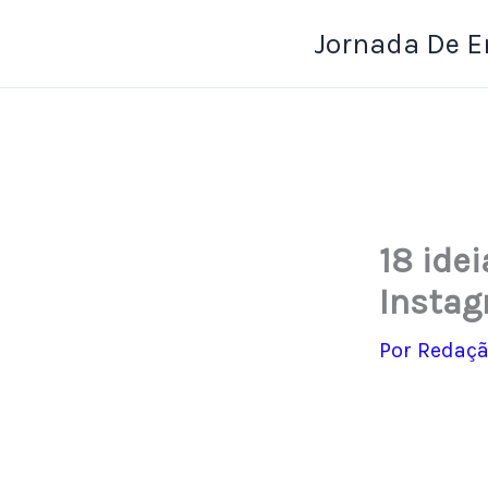
Ir
Jornada De 
para
o
conteúdo
18 ide
Insta
Por
Redaçã