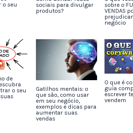
 o seu
sociais para divulgar
sobre o F
produtos?
VENDAS po
prejudica
 no Instagram Stories
negócio
 proposta mais ousada, pois dura apenas 24 hora
 um concurso de curta duração, apenas nos stori
respostas ou compartilhamentos. Além de testar 
ade de seus seguidores, você pode testar como s
os impacta e ver se seus seguidores realmente
stórias.
ho de
O que é co
escubra
guia comp
Gatilhos mentais: o
rar o seu
escrever t
que são, como usar
has de aniversário
 suas
vendem
em seu negócio,
sas são tão pessoais quanto esta data, então apr
exemplos e dicas para
aumentar suas
midade com seus seguidores, oferecendo-lhes um
vendas
rviço e mostrando-lhes que são importantes.