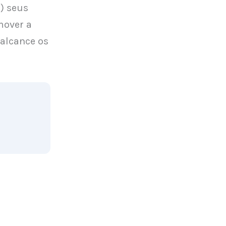
) seus
mover a
alcance os
o. Você
riativa, ao
es