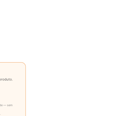
produto.
ade — sem
.