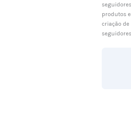
seguidores
produtos e
criação de
seguidores
3 – Criar 
Esta é uma
pode ofere
mesmo temp