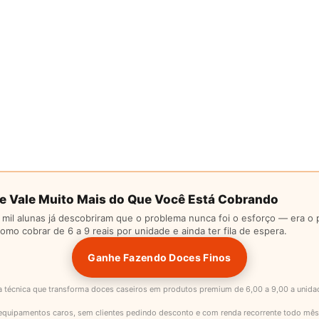
e Vale Muito Mais do Que Você Está Cobrando
 mil alunas já descobriram que o problema nunca foi o esforço — era o 
mo cobrar de 6 a 9 reais por unidade e ainda ter fila de espera.
Ganhe Fazendo Doces Finos
a técnica que transforma doces caseiros em produtos premium de 6,00 a 9,00 a unid
equipamentos caros, sem clientes pedindo desconto e com renda recorrente todo mês