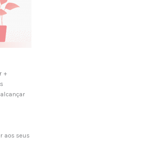
r +
as
 alcançar
ir aos seus