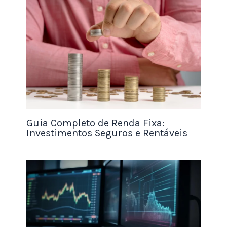
O Ether é outra altcoin. No entanto, não foi
derivado
do Bitcoin. Foi projetado por Vitalik
Buterin, Dr. Gavin Wood e alguns outros para ser
usado no Ethereum, a maior máquina virtual
baseada em blockchain do mundo. O Ether (ETH)
é usado para pagar os participantes da rede pelo
trabalho de validação de transações que suas
máquinas realizam. Também é usado como
garantia (chamado
de staking) para o privilégio
Guia Completo de Renda Fixa:
de se tornar um validador e proponente de blocos.
Investimentos Seguros e Rentáveis