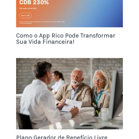
da MakerDAO e USD Coin (USDC). Em março de
2021, a gigante de processamento de pagamentos
Visa Inc. (V) anunciou que começaria a liquidar
algumas transações em sua rede em USDC sobre o
Como o App Rico Pode Transformar
Sua Vida Financeira!
blockchain Ethereum, com planos de
implementar outras soluções de liquidação.
Tokens de Segurança
Tokens de segurança são tokens que representam
esforços de arrecadação de fundos
ou propriedade.
Eles também podem representar ativos
tokenizados. A tokenização é a transferência de
valor de um ativo para um token. Qualquer ativo
pode ser tokenizado, como imóveis ou ações. Para
que isso funcione, o ativo deve ser garantido e
mantido de forma transparente. Caso contrário, os
Plano Gerador de Benefício Livre