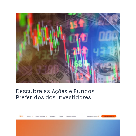
trocar valor entre as partes. O Bitcoin é o principal
exemplo de um token de pagamento.
Stablecoins
A negociação e o uso de criptomoedas têm sido
marcados por volatilidade desde o seu
lançamento. As stablecoins visam reduzir essa
volatilidade geral, atrelando o valor a outro ativo.
Isso é realizado
mantendo ativos em reserva.
Alguns dos ativos mantidos pelos criadores de
Descubra as Ações e Fundos
stablecoins são moedas fiduciárias, metais
Preferidos dos Investidores
preciosos ou ativos de investimento.
As flutuações
de preço para stablecoins não devem exceder
uma faixa muito estreita.
Stablecoins notáveis incluem USDT da Tether, DAI