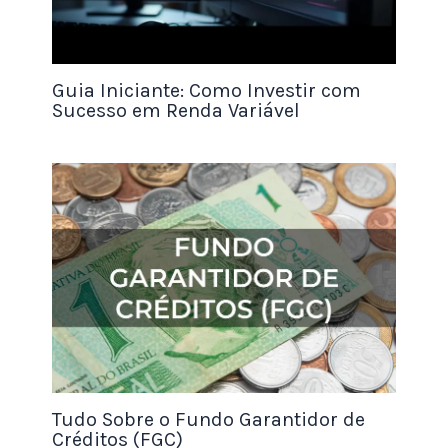
Guia Iniciante: Como Investir com
Sucesso em Renda Variável
Tipos de Altcoins
As altcoins vêm em vários tipos e categorias. Aqui
está um breve resumo de alguns dos tipos de
altcoins e para o que elas se destinam.
É possível que uma altcoin se enquadre em mais
de uma categoria, como o TerraUSD, que era uma
stablecoin e token de utilidade.
Token de Pagamento
Como o nome sugere, os tokens de pagamento são
Tudo Sobre o Fundo Garantidor de
Créditos (FGC)
projetados para serem usados como moeda — para