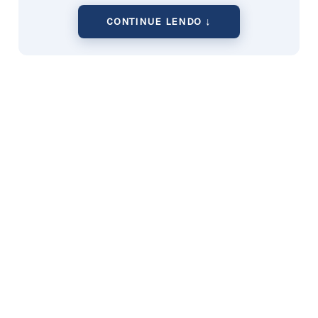
CONTINUE LENDO ↓
O termo altcoin se refere a todas as
criptomoedas além do Bitcoin (e, para
algumas pessoas, do Ethereum).
Existem dezenas de milhares de altcoins no
mercado.
As altcoins vêm em vários tipos com base
naquilo para o qual foram projetadas.
O futuro das altcoins é impossível de prever,
mas se o blockchain para o qual foram
projetadas continuar a ser usado e
desenvolvido, as altcoins continuarão a
existir.