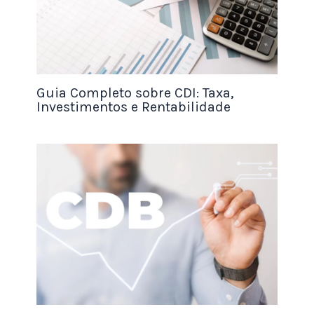
ether, que é usado no Ethereum para pagar taxas
de transação. Alguns desenvolvedores criaram
forks do Bitcoin e ressurgiram como uma
tentativa de competir com ele como método de
pagamento, como o fork que criou o Bitcoin Cash.
Guia Completo sobre CDI: Taxa,
Investimentos e Rentabilidade
Outros
fazem fork ou são desenvolvidos do zero,
tentando criar um blockchain e token que
atraiam um setor ou grupo específico, como a
tentativa da Ripple de usar o XRP Ledger e o XRP
para atrair o setor bancário com um sistema de
pagamento mais rápido.
Dogecoin, a popular moeda meme, foi
aparentemente criada como uma espécie de
piada. Ela foi derivada do Litecoin, que por sua vez