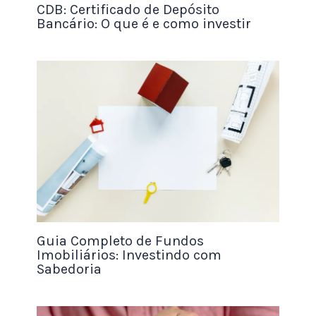
foi derivado do Bitcoin em 2011. Qualquer que seja
CDB: Certificado de Depósito
a intenção por trás de sua criação, ela ainda foi
Bancário: O que é e como investir
projetada para ser um método de pagamento
digital.
As altcoins tentam melhorar as limitações
percebidas de qualquer criptomoeda e blockchain
das quais são derivadas ou com as quais
competem. A primeira altcoin foi o Litecoin,
derivado do blockchain do Bitcoin em 2011. O
Litecoin usa um mecanismo de consenso de prova
de trabalho (PoW) diferente do Bitcoin, chamado
Scrypt (pronuncia-se “ess-cript”), que consome
Guia Completo de Fundos
Imobiliários: Investindo com
menos energia e é mais rápido do que o
Sabedoria
mecanismo de consenso PoW SHA-256 do Bitcoin.