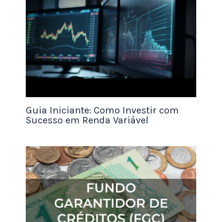
menor capital também possam começar a
investir.
Além disso, essa modalidade de investimento é
fácil de entender e administrar, não exigindo
conhecimentos avançados sobre o mercado
financeiro.
Guia Iniciante: Como Investir com
A liquidez diária, sem dúvida, é um dos fatores
Sucesso em Renda Variável
que mais atrai os investidores.
Ter a possibilidade de resgatar o valor investido de
forma rápida garante que você tenha sempre uma
reserva financeira disponível para qualquer
necessidade.