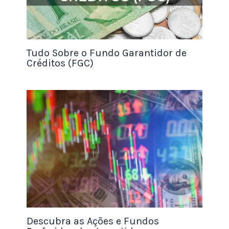
Isso é especialmente útil para quem quer fazer
uma reserva de emergência, já que, em casos de
imprevistos, o dinheiro pode ser acessado
rapidamente e sem penalidades.
Tudo Sobre o Fundo Garantidor de
Créditos (FGC)
Como Funciona o CDB com Liquidez Diária?
O funcionamento do CDB com liquidez diária é
simples: ao aplicar seu dinheiro em um CDB, você
estará emprestando essa quantia para o banco,
que, em troca, paga juros pelo uso desse valor.
Esses juros podem ser calculados de três formas:
taxa pré-fixada, pós-fixada ou híbrida.
A
taxa pré-fixada
garante que o investidor saiba
exatamente quanto receberá ao final do período
Descubra as Ações e Fundos