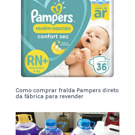
alimentação, transporte, contas de serviços
públicos, seguros e outros custos fixos. Anote
esses valores com precisão.
2. Defina o Nível de Segurança Desejado
Agora, você precisa decidir quantos meses de
despesas deseja cobrir com sua reserva de
emergência. O padrão é geralmente de 3 a 6
meses, mas essa escolha pode variar dependendo
da sua situação financeira e nível de conforto.
Como comprar fralda Pampers direto
da fábrica para revender
3. Faça o Cálculo
Multiplique suas despesas mensais pela
quantidade de meses escolhida para determinar o
valor da reserva de emergência. A fórmula básica
é: