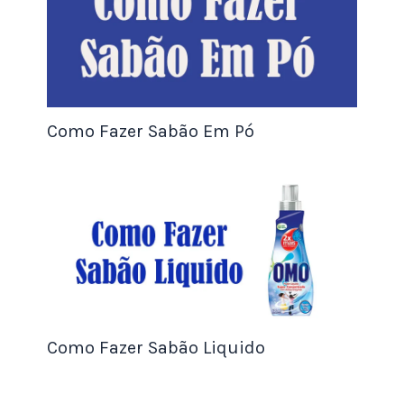
Não deixe de visitar nosso
artigo principal sobre
reserva de emergência
para obter informações
adicionais sobre como construir e manter uma
reserva sólida. A reserva de emergência é um
Como Fazer Sabão Em Pó
alicerce essencial para alcançar a estabilidade
financeira e a paz de espírito.
Compartilhe este guia com amigos e familiares,
para que todos possam aprender a importância de
calcular o valor da reserva de emergência e tomar
medidas para proteger seu futuro financeiro.
Como Fazer Sabão Liquido
Seu Doce Vale Muito Mais do Que Você
Está Cobrando