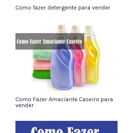
4. Avalie a Sua Situação
Como fazer detergente para vender
Lembre-se de que o valor da reserva de
emergência pode variar de pessoa para pessoa.
Considere fatores como a estabilidade do seu
emprego, seus gastos discricionários e qualquer
fonte adicional de renda (como aluguéis,
investimentos
, etc.) ao avaliar sua situação
financeira.
5. Comece a Poupar
Após determinar o valor da sua reserva de
emergência, é hora de começar a poupar. Crie um
Como Fazer Amaciante Caseiro para
plano de economia mensal e direcione uma parte
vender
do seu salário para uma conta separada
destinada exclusivamente à reserva de
emergência.