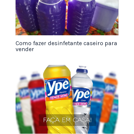
Valor da Reserva de Emergência = Despesas
Mensais x Número de Meses Desejados
Por exemplo, se suas despesas mensais somam
Como fazer desinfetante caseiro para
R$ 3.000 e você deseja uma reserva de emergência
vender
de 6 meses, o cálculo seria:
R$ 3.000 x 6 = R$ 18.000
Portanto, sua reserva de emergência ideal seria de
R$ 18.000.
Se preferir, utilize nossa
Calculadora de Reserva
de Emergência