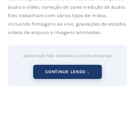
áudio e vídeo, correção de cores e edição de áudio.
Eles trabalham com vários tipos de mídia,
incluindo filmagens ao vivo, gravações de estúdio,
vídeos de arquivo e imagens animadas.
ABAIXO VOCÊ PODE CONTINUAR A LEITURA DO ARTIGO
CONTINUE LENDO ↓
Eles também podem ser responsáveis ​​por criar
roteiros, planejar a filmagem e supervisionar a
produção de vídeo.
Quanto ganha um editor de vídeo freelancer?
O
salário de um editor de vídeo freelancer
pode