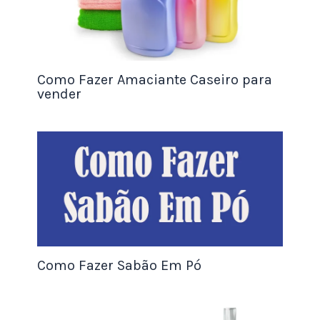
utilizados no mercado.
Curso recomendado:
Curso de Adobe Premiere Online
Esses cursos podem ser encontrados em
Como Fazer Amaciante Caseiro para
universidades, escolas de comunicação, escolas
vender
técnicas ou on-line.
É importante buscar por cursos com boa
reputação e instrutores experientes. Além disso, é
sempre recomendável praticar e se familiarizar
com as ferramentas e técnicas para se tornar um
editor de vídeo freelancer.
Como Fazer Sabão Em Pó
Vale a pena trabalhar como editor de vídeos
freelancer?
Trabalhar como editor de vídeo freelancer pode ser