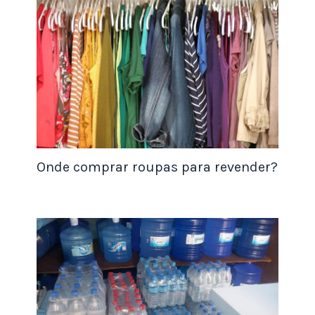
https://www.upwork.com
, o
https://www.br.freelancer.com
e o
https://www.workana.com/pt
, onde os
clientes publicam projetos de edição de
vídeo e os freelancers podem se candidatar.
Redes sociais
: As redes sociais, como o
LinkedIn, o Facebook e o Instagram, podem
ser usadas para encontrar trabalhos
Onde comprar roupas para revender?
freelancer de edição de vídeo. É possível
usar essas plataformas para se conectar
com potenciais clientes e mostrar o seu
trabalho.
Site pessoal
: Criar um site pessoal onde
você pode exibir seus trabalhos anteriores e
contatar informações é uma excelente
maneira de chamar a atenção dos