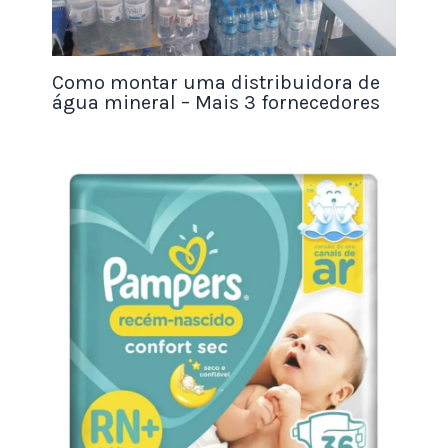
potenciais clientes.
Contatos pessoais
: Utilizar seus contatos
pessoais e profissionais pode ser uma ótima
Como montar uma distribuidora de
maneira de encontrar trabalhos freelancer
água mineral – Mais 3 fornecedores
de edição de vídeo. É possível pedir
indicações de amigos, colegas de trabalho
e outros profissionais da indústria.
Fóruns e comunidades
: Participar de fóruns
e comunidades on-line relacionadas à
edição de vídeo pode ajudá-lo a encontrar
trabalhos freelancer. Isso também pode
ajudar a construir sua rede de contatos e
aprender sobre as tendências e
oportunidades no mercado.
Cursos recomendados para um Editor de vídeos