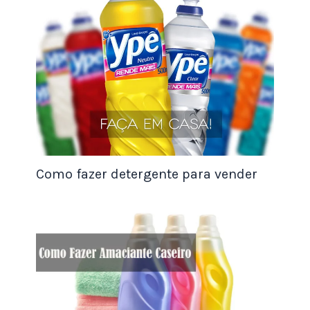
captação de imagens, roteirização e direção
de arte.
Efeitos visuais
: Este curso ensina como
criar efeitos visuais em vídeo, como
animação, composição, composição de
várias camadas, efeitos de movimento e
composição 3D.
Áudio para vídeo
: Este curso abrange
técnicas de captação de áudio, edição e
Como fazer detergente para vender
mixagem de áudio para vídeo, incluindo
técnicas de som surround e ADR.
Curso
recomendado:
Som para Editores de Vídeo
Final Cut Pro X
ou
Adobe Premiere Pro
:
Esses cursos são voltados para o
aprendizado de softwares específicos de
edição de vídeo, que são amplamente