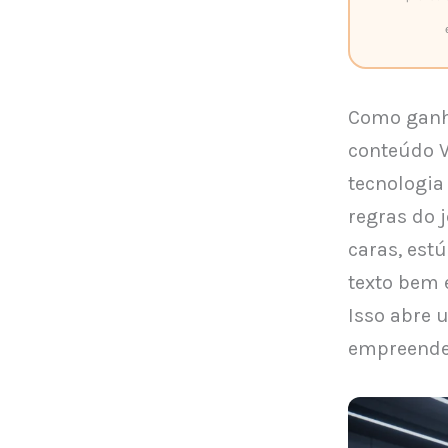
Como ganha
conteúdo 
tecnologia
regras do 
caras, est
texto bem 
Isso abre 
empreended