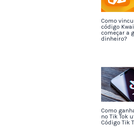
gerados por
Como vincul
código Kwai
Hist
começar a 
de c
dinheiro?
Viag
cida
Medi
real
Fato
hist
Como ganha
no Tik Tok u
Para apren
Código Tik 
canais, re