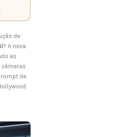
.
ução de
AI
? A nova
ndo as
e câmeras
 prompt de
Hollywood.