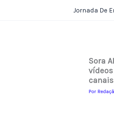
Ir
Jornada De 
para
o
conteúdo
Sora A
vídeos
canais
Por
Redaçã