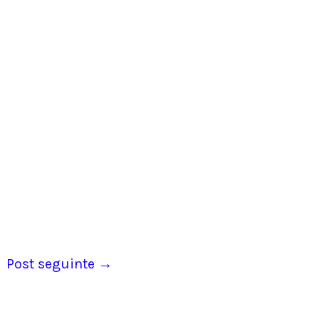
vídeo. Ao
rrados ou
sustador.
tos existem
de até um
uzir o
por isso
dominem
sta e
Post seguinte
→
 a Sora