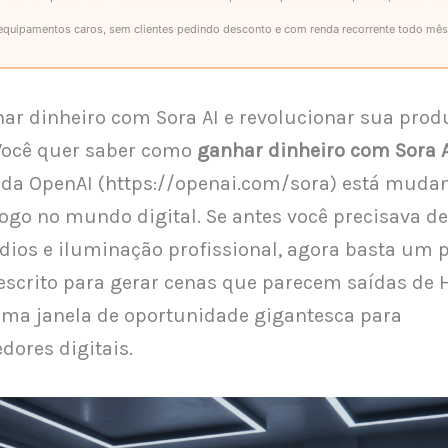
equipamentos caros, sem clientes pedindo desconto e com renda recorrente todo mês
r dinheiro com Sora AI e revolucionar sua prod
Você quer saber como
ganhar dinheiro com Sora 
 da OpenAI (https://openai.com/sora) está muda
jogo no mundo digital. Se antes você precisava d
údios e iluminação profissional, agora basta um
escrito para gerar cenas que parecem saídas de 
uma janela de oportunidade gigantesca para
ores digitais.