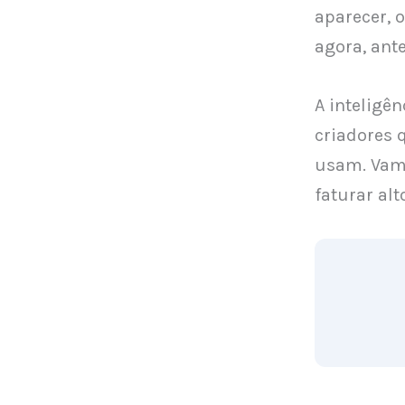
aparecer, 
agora, ant
A inteligên
criadores 
usam. Vamo
faturar al
O que é a 