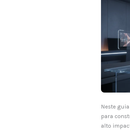
Neste guia
para const
alto impa