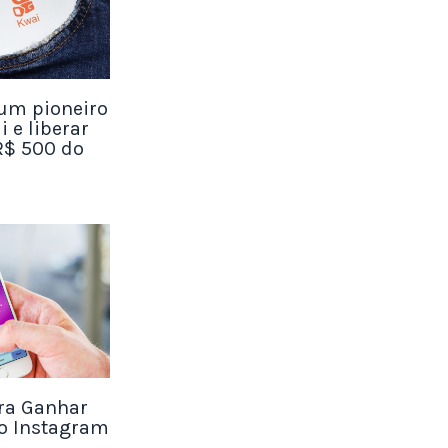
realistas
um pioneiro
i e liberar
R$ 500 do
 ou
áficas.
ra-
tantes da
esses
ara Ganhar
tizar
No Instagram