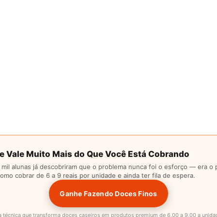
e Vale Muito Mais do Que Você Está Cobrando
 mil alunas já descobriram que o problema nunca foi o esforço — era o 
mo cobrar de 6 a 9 reais por unidade e ainda ter fila de espera.
Ganhe Fazendo Doces Finos
a técnica que transforma doces caseiros em produtos premium de 6,00 a 9,00 a unid