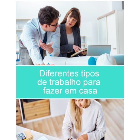
maternidade e trabalho
.
Dicas para equilibrar maternidade e carreira
digital
Crie um espaço de trabalho funcional:
um
cantinho organizado melhora o foco e a
produtividade.
Estabeleça horários fixos para trabalhar:
mesmo que sejam poucas horas, a
constância gera resultados.
Delegue tarefas domésticas quando
possível:
o apoio da família é essencial para
o sucesso.