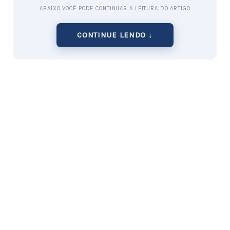
ABAIXO VOCÊ PODE CONTINUAR A LEITURA DO ARTIGO
CONTINUE LENDO ↓
Principais tipos de trabalho online para mães
1. Assistente virtual
O papel da assistente virtual vem se tornando
indispensável para empreendedores e pequenas