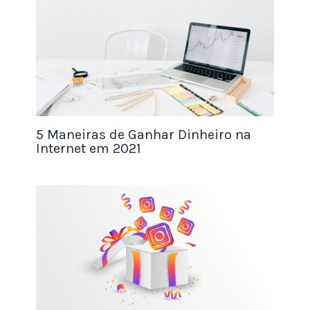
Com ferramentas simples como Google Meet,
Zoom ou plataformas de ensino, é possível criar
uma renda estável e desenvolver um
relacionamento próximo com os alunos. Esse
trabalho online para mães
valoriza a
autenticidade e o desejo de ensinar.
5 Maneiras de Ganhar Dinheiro na
Como começar no trabalho online
Internet em 2021
Iniciar pode parecer desafiador, mas o segredo
está em dar o primeiro passo com planejamento e
foco. Veja um caminho prático:
Escolha sua área de atuação:
reflita sobre
suas habilidades e paixões. Trabalhar com
algo que você gosta torna o processo mais
leve e sustentável.