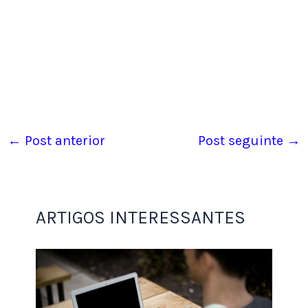
empresas. Essa profissional atua de forma remota,
organizando agendas, gerenciando e-mails,
elaborando relatórios e prestando suporte
administrativo.
É um
trabalho online para mães
que valoriza a
organização, a responsabilidade e a boa
comunicação.
←
Post anterior
Post seguinte
→
Plataformas como
Workana
e Freelancer.com são
excelentes pontos de partida para encontrar
oportunidades nessa área.
ARTIGOS INTERESSANTES
2. Redatora ou produtora de conteúdo
A internet se alimenta de conteúdo. Blogs, sites e
redes sociais
precisam constantemente de textos
criativos e informativos. Se você gosta de escrever,