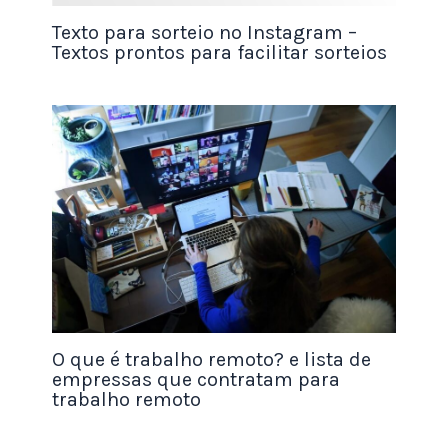
Invista em aprendizado:
cursos rápidos,
Texto para sorteio no Instagram –
Textos prontos para facilitar sorteios
gratuitos e online ajudam a se destacar e
construir credibilidade.
Monte um portfólio digital:
mostre seus
serviços, experiências e resultados, mesmo
que sejam projetos pessoais no início.
Divulgue-se nas redes e em plataformas de
freelancers:
sites como 99Freelas,
Upwork
e
Fiverr conectam profissionais a clientes do
mundo todo.
O que é trabalho remoto? e lista de
empressas que contratam para
Organize seu tempo com disciplina:
use
trabalho remoto
ferramentas como Trello, Notion ou Google
Agenda para manter o
equilíbrio entre