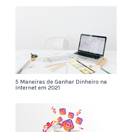
seus telefones.
As pessoas agora podem optar por entregar itens
ou prestar serviços aos clientes que precisam
deles.
É uma ótima maneira de ganhar dinheiro extra
em seus próprios termos. Você pode trabalhar
quando quiser e pode escolher quais trabalhos
aceitar.
5 Maneiras de Ganhar Dinheiro na
Internet em 2021
Você pode até ganhar dinheiro adicional
indicando outras pessoas para se tornarem
entregadores ou prestadores de serviços.
Esta é uma ótima maneira de fazer uma renda