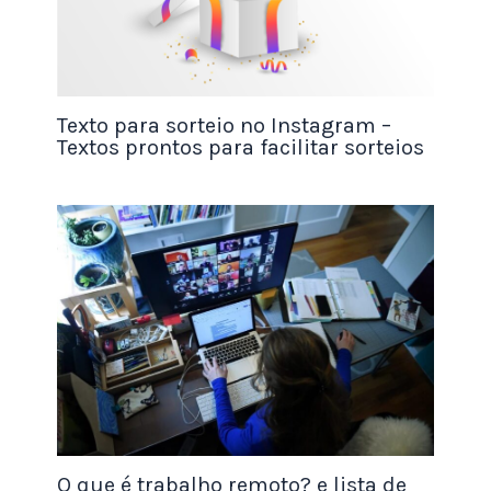
extra sem ter que mudar seu tempo integral.
Renda extra com programa de indicações
O programa de referência permite que os usuários
ganhem dinheiro indicando outras pessoas.
Texto para sorteio no Instagram –
Textos prontos para facilitar sorteios
Os programas de indicação são uma ótima
maneira de começar a ganhar uma renda extra.
Com este programa, você pode indicar seus
amigos e familiares para usar um determinado
produto ou serviço e receber uma comissão
quando o fizerem.
É um conceito simples e uma ótima maneira de
ganhar algum dinheiro extra. A melhor parte é
que você pode fazer tudo no conforto da sua casa.
O que é trabalho remoto? e lista de