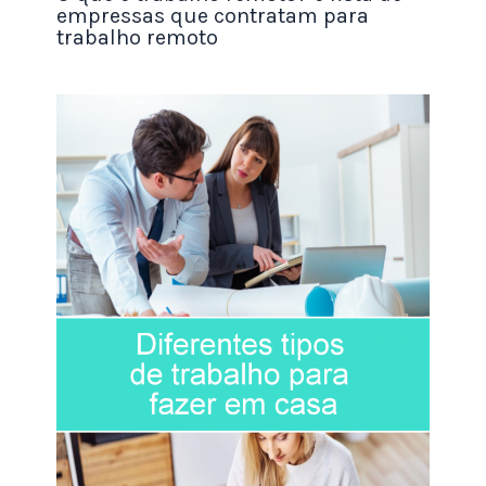
empressas que contratam para
Tudo o que você precisa fazer é promover seu link
trabalho remoto
de referência e começar a ganhar. Então, por que
não tentar e começar a ganhar uma renda extra
com programas de indicação hoje mesmo?
Os programas de referência são comuns para as
empresas recompensarem os clientes por
indicarem novos clientes.
Veja alguns apps e sites que pagam por
indicação:
Kwai
Tiktok
Clique aqui e Ganhe R$20,00 para abir sua
conta
no PicPay