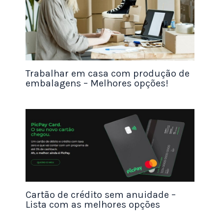
negócio
.
Com baixos custos indiretos, você pode
rapidamente começar a ganhar uma renda extra.
Saiba mais sobre revender produtos digitais
Trabalhar em casa com produção de
embalagens – Melhores opções!
aqui:
Como fazer sua primeira venda na hotmart
Trabalhar como entregador
Trabalhar como entregador ou provedor de
serviços para aplicativos está se tornando uma
forma cada vez mais popular de ganhar dinheiro.
Com o surgimento da tecnologia e a conveniência
Cartão de crédito sem anuidade –
dos aplicativos, mais e mais pessoas estão
Lista com as melhores opções
encontrando maneiras de ganhar dinheiro com