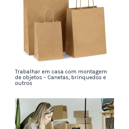
A revenda de produtos digitais é uma ótima forma
de ganhar uma renda extra. Com
produtos
digitais
, você não precisa se preocupar com
armazenamento e entrega física do produto.
Você pode entregar produtos instantaneamente
aos clientes sem qualquer aborrecimento. Você
também pode automatizar o processo e
economizar tempo.
Trabalhar em casa com montagem
de objetos – Canetas, brinquedos e
outros
Há uma ampla seleção de produtos digitais que
você pode revender, desde assinaturas de software
a e-books, músicas, vídeos e muito mais.
Você também pode usar a revenda de produtos
digitais como uma forma de
iniciar seu próprio