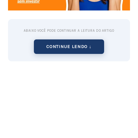
ABAIXO VOCÊ PODE CONTINUAR A LEITURA DO ARTIGO
CONTINUE LENDO ↓
Uma renda extra é uma
fonte adicional de renda
obtida fora do trabalho principal. Isso pode ser um
emprego de meio período, trabalho
freelancer
ou
outras fontes, como um negócio paralelo.
É importante lembrar que uma renda extra não
visa substituir o salário principal, mas sim
complementá-lo.