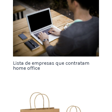
aumentarem.
Pode começar por oferecer algumas das suas
receitas preferidas, como bolachas,
bolos
, muffins
ou até compotas e geleias caseiras.
Com os ingredientes e a apresentação certos, em
breve você poderá atrair um fluxo constante de
clientes.
Lista de empresas que contratam
home office
Depois de começar a pegar o jeito, você pode até
expandir seus
negócios
criando pedidos
personalizados para seus clientes, permitindo que
eles selecionem exatamente o que desejam.
Revender produtos digitais