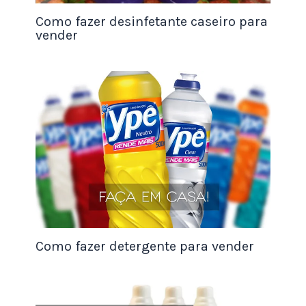
bonito e apetitoso.
Como fazer desinfetante caseiro para
vender
Então, o que você está esperando? Comece a ler
agora mesmo!
Confira o que você vai aprender neste artigo:
Receitas de pipoca gourmet
salgada:
pipoca com queijo cheddar,
pipoca com bacon, pipoca com ervas finas,
etc.
Receitas de pipoca gourmet doce:
pipoca
com chocolate, pipoca com caramelo,
Como fazer detergente para vender
pipoca com Nutella, etc.
Dicas para escolher os ingredientes
certos:
como escolher o milho, o óleo, e os