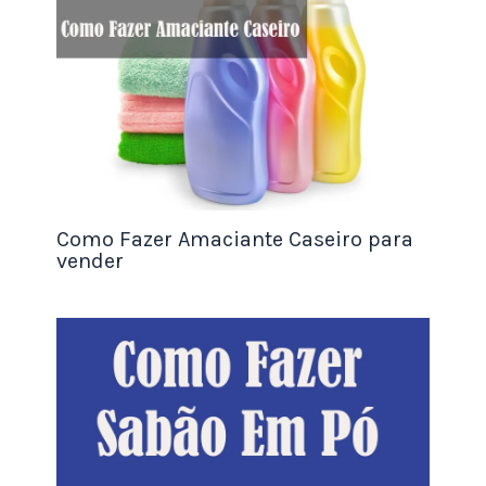
temperos.
Dicas para preparar a pipoca de forma
perfeita:
como evitar que a pipoca queime,
como controlar o ponto de cozimento, etc.
Dicas para embalar o produto:
como
escolher os recipientes, como colocar a
etiqueta, etc.
Como Fazer Amaciante Caseiro para
Acesse o artigo agora mesmo e comece a aprender
vender
a fazer
pipoca gourmet para vender
!
Conclusão
A pipoca gourmet de chocolate é uma receita
simples e deliciosa que você pode fazer em casa.
Com um pouco de criatividade, você pode criar