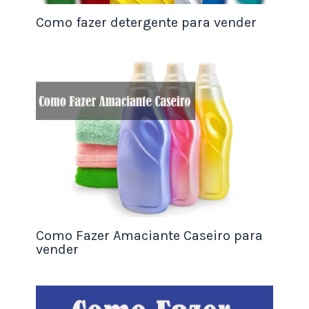
Um dos desafios na produção de vasos de gesso é
Como fazer detergente para vender
garantir que a peça resista à umidade. Aprender
como fazer vaso de gesso para vender
com um
toque impermeabilizante pode fazer toda a
diferença.
Método Caseiro para Impermeabilizar
Ingredientes Básicos:
2 colheres de sopa de cola branca
1 colher de sopa de cola para isopor (cola
E.V.A)
Um pouco de álcool 70%
Como Fazer Amaciante Caseiro para
Aplicação:
Misture bem os ingredientes até
vender
obter uma solução homogênea. Aplique
duas camadas na parte interna do vaso e
uma camada na parte externa, sempre