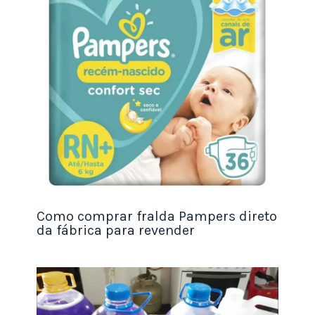
mas se optar por recipientes plásticos, unte
levemente com óleo para facilitar o
desenforme.
Preenchimento:
Despeje a mistura no
molde com cuidado e, se possível, dê leves
batidinhas para eliminar eventuais bolhas
de ar.
Tempo de Cura:
O tempo de secagem pode
variar: em dias mais quentes, vasos
pequenos podem estar prontos para o
desenforme em 15 a 20 minutos; entretanto,
Como comprar fralda Pampers direto
a cura completa pode demorar de 4 a 6
da fábrica para revender
dias, dependendo das condições climáticas
e do tamanho da peça.