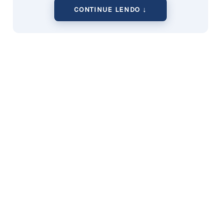
CONTINUE LENDO ↓
Materiais e Ferramentas Essenciais
Para começar a produzir vasos de gesso com
qualidade e segurança, é fundamental reunir os
itens básicos. Confira a lista de materiais que você
precisará:
Gesso em Pó:
Base para a criação do vaso.
Água:
Responsável por dar a consistência
ideal à mistura.
Recipientes para Mistura:
Pode ser um
balde ou copos medidores.
Moldes:
De silicone ou
plástico
, que
definirão a forma do vaso.