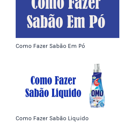
sobre o gesso já totalmente seco. Essa
técnica ajuda a selar os poros do gesso e
evitar que a umidade comprometa a
durabilidade da peça.
Como Fazer Sabão Em Pó
Lembre-se: vasos de gesso impermeabilizados são
ideais para ambientes internos e decorativos, não
sendo recomendados para uso em jardins ou
áreas externas expostas à chuva.
Personalizando Seus Vasos
Para se destacar no mercado, a personalização é
um diferencial crucial. Além de seguir as técnicas
Como Fazer Sabão Liquido
básicas de produção, você pode: