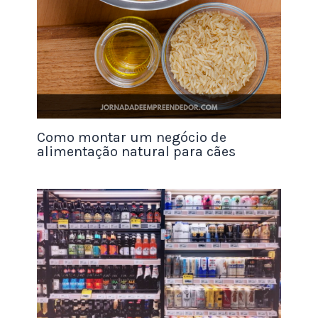
e outros equipamentos que possam ser úteis no
seu dia a dia.
Como escolher matérias-primas de qualidade
para produzir bolos incríveis?
Para escolher matérias-primas de qualidade, é
importante seguir algumas dicas, como optar por
Como montar um negócio de
alimentação natural para cães
marcas reconhecidas, verificar a data de validade,
buscar referências e avaliações de outros
profissionais e, se possível, experimentar os
produtos antes de adquiri-los. Além disso, é
importante ter fornecedores confiáveis e de
qualidade para garantir que seus bolos sempre
sejam incríveis.
Onde posso buscar treinamento para produzir