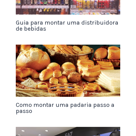
bolos?
Você pode buscar treinamento em escolas de
Guia para montar uma distribuidora
culinária, em cursos presenciais ou online, em
de bebidas
workshops e em outras oportunidades que
possam proporcionar o aprendizado e
aperfeiçoamento em produção de bolos. Além
disso, é importante estar sempre buscando
novidades, tendências e inspirações para evoluir e
se tornar um profissional cada vez melhor.
Quais são as melhores estratégias de divulgação
para uma pequena fabrica de bolos?
Como montar uma padaria passo a
As melhores estratégias de divulgação para uma
passo
pequena fabrica de bolos incluem a criação de
um site, a utilização das redes sociais para
divulgação e venda, a participação em feiras e