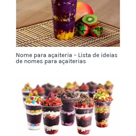
redes sociais,
criar um site
, entre outras
estratégias para atrair clientes e fidelizá-los.
Utilize o site
canva
para criar conteudo para
divulgar em redes sociais.
Nome para açaiteria – Lista de ideias
Passo 7: Manutenção do negócio
de nomes para açaiterias
Por fim, é importante que você mantenha sua
fabrica de bolos sempre em dia, garantindo a
qualidade oferecida aos seus clientes e seguindo
as normas e regulamentos necessários. Além
disso, é fundamental que você sempre esteja
buscando inovações e melhorias para o negócio,
para garantir sua evolução e crescimento.
Perguntas Frequentes