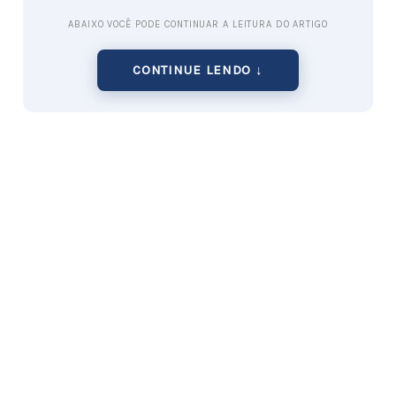
ABAIXO VOCÊ PODE CONTINUAR A LEITURA DO ARTIGO
CONTINUE LENDO ↓
Passo 3: Escolha de equipamentos
Para montar uma pequena fabrica de bolos em
casa, você vai precisar de alguns equipamentos
básicos, como
formas para bolo
,
misturadores
,
fornos
, entre outros. É importante escolher
equipamentos de boa qualidade e que sejam
adequados às suas necessidades.
Passo 4: Aquisição de matérias-primas
Aquisição de matérias-primas de qualidade é
fundamental para garantir que seus bolos