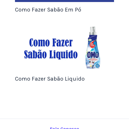
experimentar os novos modelos e aproveitar as
Como Fazer Sabão Em Pó
vantagens oferecidas. Além disso, fornecer
serviços extras, como
consultas de estilo
personalizadas
ou
exames de visão gratuitos
,
agrega valor à
experiência do cliente e aumenta
as chances de venda
.
4. Parcerias com Profissionais da Saúde Visual
Como Fazer Sabão Liquido
Fale Conosco