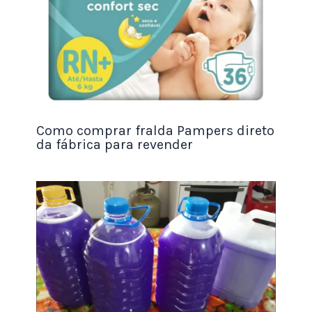
Um
programa de indicação
bem estruturado pode
ser uma excelente maneira de expandir sua base
Como comprar fralda Pampers direto
da fábrica para revender
de clientes.
Ao mesmo tempo, oferecer incentivos aos clientes
que indicam amigos e familiares para a sua ótica
gera uma conexão ainda mais forte com o
público.
Por exemplo, você pode fornecer um
desconto
especial na próxima compra
para cada nova