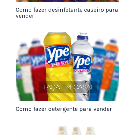
indicação bem-sucedida.
Como fazer desinfetante caseiro para
vender
Além disso, recompensar os clientes fiéis que
trazem repetidamente novos clientes, seja com
descontos exclusivos ou serviços adicionais
gratuitos, contribui para a fidelização dos clientes
e
aumenta a visibilidade
da sua ótica.
3. Evento de Lançamento de Coleção
Como fazer detergente para vender