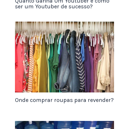
Quanto Ganha Um Youtuber e como
ser um Youtuber de sucesso?
Os óculos de sol são itens populares,
principalmente em regiões com clima ensolarado.
Onde comprar roupas para revender?
Por outro lado, oferecer
descontos especiais em
óculos de sol
durante determinadas épocas do