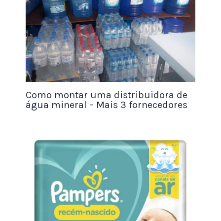
ano, como o verão, pode ser uma
estratégia eficaz
.
Dessa forma, você atrai a atenção dos clientes
interessados em adquirir esse tipo de produto.
Além disso, é possível criar pacotes promocionais
com
descontos atraentes em marcas populares
,
Como montar uma distribuidora de
proporcionando ainda mais vantagens aos
água mineral – Mais 3 fornecedores
consumidores.
2. Programa de Indicação com Benefícios