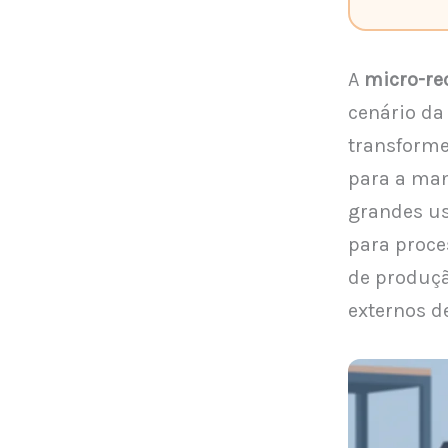
A
micro-re
cenário da
transforme
para a man
grandes us
para proce
de produçã
externos d