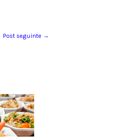
o-
Post seguinte
→
ultrus
a
 210°C-
ormar o