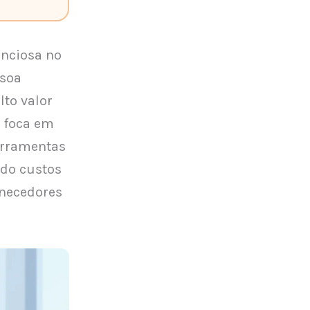
enciosa no
ssoa
to valor
l foca em
erramentas
ndo custos
rnecedores