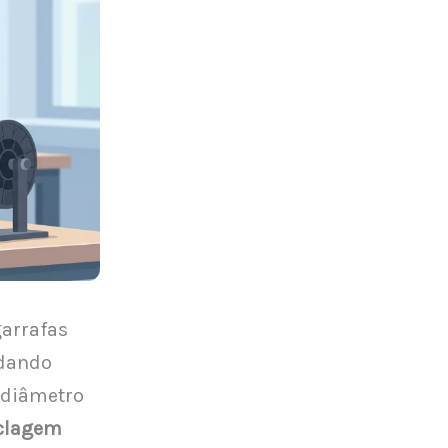
garrafas
rdando
e diâmetro
iclagem