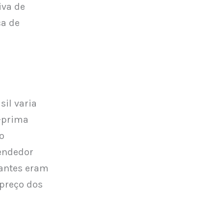
iva de
ca de
il varia
a-prima
o
endedor
antes eram
 preço dos