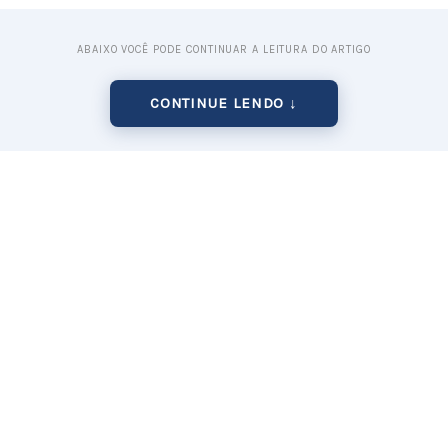
ABAIXO VOCÊ PODE CONTINUAR A LEITURA DO ARTIGO
CONTINUE LENDO ↓
onomia direta, existe um ganho de informação t
 capacidade de criar compostos personalizados. Ao
domésticos, é possível misturar diferentes polím
aditivos orgânicos (como pó de madeira ou fibras
 texturas e propriedades mecânicas que não exis
 massa, garantindo a exclusividade total da sua