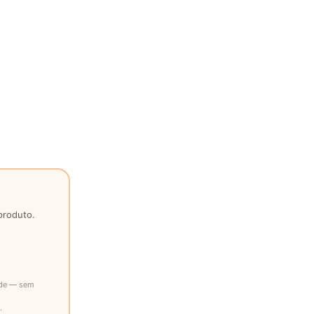
produto.
ade — sem
.