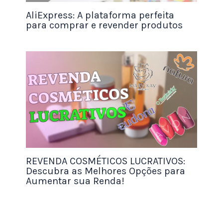
Mangueira Eventos
AliExpress: A plataforma perfeita
Cores do Nordeste
para comprar e revender produtos
Alma Tropical
Festa com Axé
Engraçados e Descolados
Bafafá Decor
Confete no Cabelo
Bagunça Delux
Dá-lhe Balão!
Festou!
REVENDA COSMÉTICOS LUCRATIVOS:
Pé de Festa
Descubra as Melhores Opções para
Xô Tédio Eventos
Aumentar sua Renda!
Treme Terra Decorações
Chapéu de Palhaço
Socorro, é Festa!