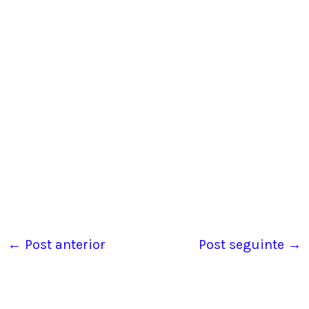
←
Post anterior
Post seguinte
→