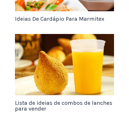
Fantástica Oficina
Castelo de Festa
Ideias De Cardápio Para Marmitex
Vila Decorada
Estúdio Temático
Modernos e Minimalistas
Decorari
Vitta Festa
InovaDecor
Lumi Studio
Zelo Eventos
Mais+Party
Lista de ideias de combos de lanches
Nucleo Festas
para vender
Forma Decora
Brix Eventos
Oxi Fest