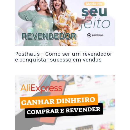
Sol & Brisa
Jardim Claro
Flor da Festa
Ar Livre Eventos
Riacho Encantado
VerdeLume
Posthaus – Como ser um revendedor
Lua do Campo
e conquistar sucesso em vendas
Encanto das Estações
Culturais e Regionais
Encantos do Meu Brasil
Terra de Festas
Batuque Decor
Festa do Interior
Alegria Sertaneja
Carimbó Cenário