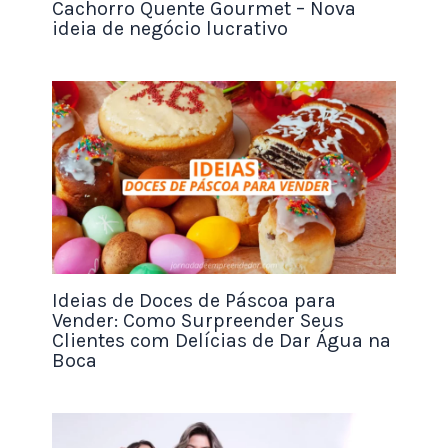
Cachorro Quente Gourmet – Nova
ideia de negócio lucrativo
Com Palavras em Inglês
HappyMood
MagicScene
SparkJoy
PartyRise
BloomTouch
GlowEdge
StarAura
FancyNest
Ideias de Doces de Páscoa para
PureVibe
Vender: Como Surpreender Seus
UpMoment
Clientes com Delícias de Dar Água na
Boca
Inspirados na Natureza
Raiz & Ramo
Nuvem Floral