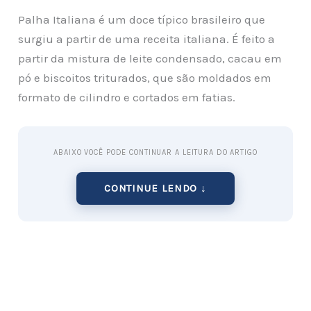
Palha Italiana é um doce típico brasileiro que
surgiu a partir de uma receita italiana. É feito a
partir da mistura de leite condensado, cacau em
pó e biscoitos triturados, que são moldados em
formato de cilindro e cortados em fatias.
ABAIXO VOCÊ PODE CONTINUAR A LEITURA DO ARTIGO
CONTINUE LENDO ↓
Além de ser um doce muito saboroso, a
Palha
Italiana é também um produto lucrativo
, pois seu
custo de produção é relativamente baixo e o preço
de venda é atraente para o consumidor final. É
um produto fácil de transportar e armazenar, o