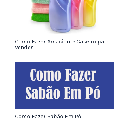
Italiana pode ser vendida para pessoas de todas
as idades, mas é possível segmentar o público-
alvo de acordo com as preferências de sabor e
apresentação do doce. Por exemplo, se você
oferece Palha Italiana com ingredientes
Como Fazer Amaciante Caseiro para
orgânicos, pode atrair consumidores que buscam
vender
produtos mais saudáveis e sustentáveis. Se você
oferece Palha Italiana em embalagens
personalizadas para eventos, pode atrair pessoas
que procuram lembrancinhas personalizadas.
Feito isso, é importante pesquisar o mercado para
entender o comportamento do consumidor e a
concorrência. Visite feiras, lojas de doces,
confeitarias e outros locais que vendem Palha
Como Fazer Sabão Em Pó
Italiana para ver como é a apresentação do