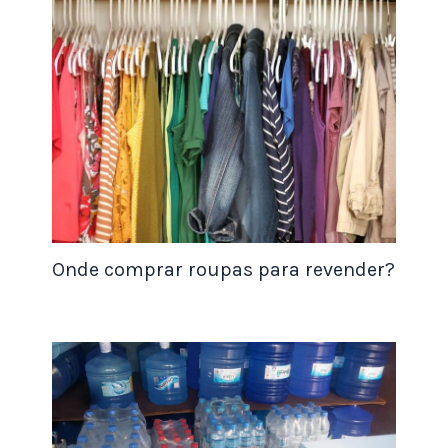
Adicione os biscoitos triturados e misture
bem.
Coloque a mistura em uma forma forrada
com papel manteiga e alise bem.
Leve a forma à geladeira por cerca de 2
horas ou até que a mistura esteja firme.
Retire da geladeira, desenforme e corte em
fatias. Sirva a seguir.
Observações:
Onde comprar roupas para revender?
Você pode substituir o biscoito maisena por outros
tipos de biscoitos, como o de chocolate ou o de
leite.
Para uma versão mais sofisticada, você pode