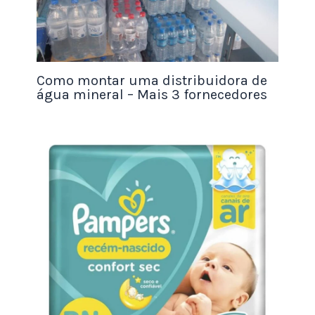
adicionar castanhas, amêndoas ou frutas secas à
mistura.
Variações da Receita Básica de Palha Italiana
Como montar uma distribuidora de
para Vender
água mineral – Mais 3 fornecedores
Uma das vantagens da Palha Italiana é a sua
versatilidade. É possível fazer diversas variações
da receita básica, o que permite diversificar seu
negócio e oferecer opções diferentes para os
clientes. Confira algumas sugestões:
Palha Italiana de Nutella
: adicione 2
colheres de sopa de Nutella à
receita
básica
. Além disso, você pode adicionar
pedaços de avelã para dar mais crocância
ao doce.