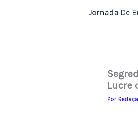
Ir
Jornada De 
para
o
conteúdo
Segred
Lucre 
Por
Redaçã