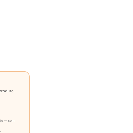
produto.
ade — sem
.