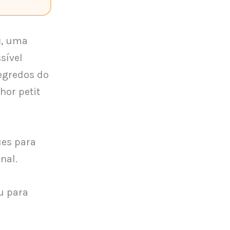
u
, uma
sível
egredos do
hor petit
ues para
nal.
u para