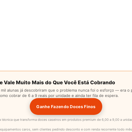
e Vale Muito Mais do Que Você Está Cobrando
 mil alunas já descobriram que o problema nunca foi o esforço — era o 
mo cobrar de 6 a 9 reais por unidade e ainda ter fila de espera.
Ganhe Fazendo Doces Finos
a técnica que transforma doces caseiros em produtos premium de 6,00 a 9,00 a unid
equipamentos caros, sem clientes pedindo desconto e com renda recorrente todo mês