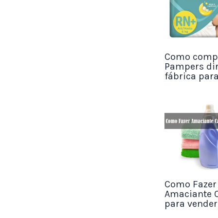
O tempo de
perfeito.
Como compr
Ele deve f
Pampers dir
fábrica par
O tempo mé
É importan
COMO VEND
INCRÍVEL?
Como Fazer
Além de pr
Amaciante C
para vender
e lucrar c