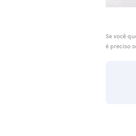
Se você que
é preciso 
Confira aba
Escolha os