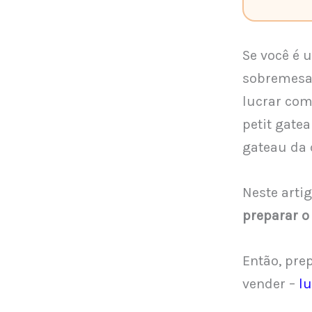
Se você é 
sobremesa d
lucrar com
petit gate
gateau da 
Neste arti
preparar o 
Então, pre
vender –
lu