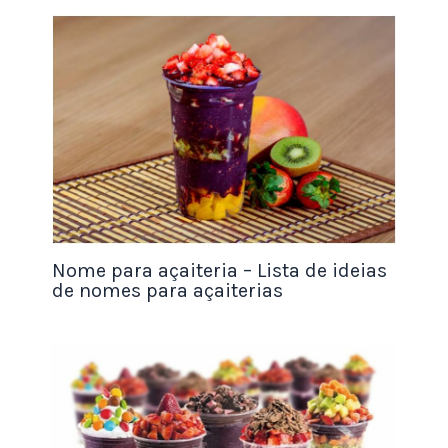
importação na Receita Federal.
Atualmente no Brasil, as
importações para fins comerciais
só podem ser feitas por uma
pessoa jurídica, ou seja, é
necessário ter um CNPJ. Exceto
quando a importação é para
consumo próprio e feita
Nome para açaiteria – Lista de ideias
diretamente pelos correios que
de nomes para açaiterias
ainda assim, tem suas limitações
de valores e frequência.
Uma empresa que deseja iniciar
suas operações no
comércio
internacional, seja em um