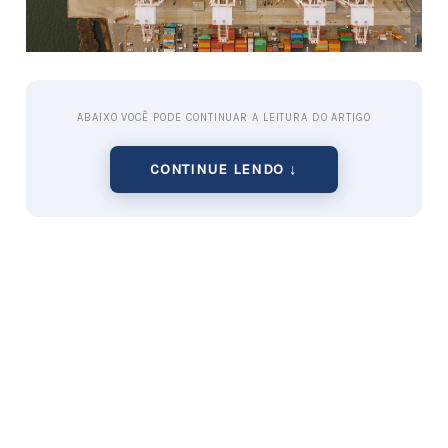
ABAIXO VOCÊ PODE CONTINUAR A LEITURA DO ARTIGO
CONTINUE LENDO ↓
Os brasileiros compram muito em lojinhas de
importados por um simples fator: a novidade. As
lojas de itens importados
trazem consigo o
diferencial de disponibilizar rapidamente ao
mercado os produtos que são diferenciados.
E isso aciona um importante gatilho mental da
busca por se diferenciar e ser o primeiro a ter