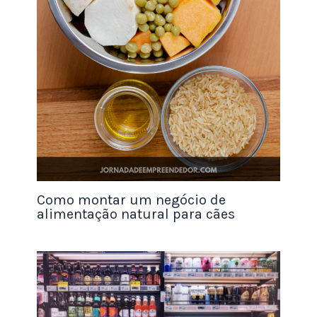
Link Habilitação Radar:
https://portalunico.siscomex.gov.br/portal/
Link consulta deferimento:
http://servicos.receita.fazenda.gov.br/servicos/rad
ar/consultaSituacaoCpfCnpj.asp
Se você preferir, também é possível
comprar os
produtos de distribuidoras para lojas de
importados
. Dessa forma, você consegue
Como montar um negócio de
minimizar a burocracia.
alimentação natural para cães
No entanto, estará limitado aos produtos que a
empresa opta por trazer para o Brasil. Bem como,
estará sujeito aos preços dos itens que a
distribuidora oferece.